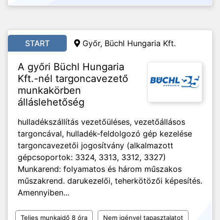
START
Győr, Büchl Hungaria Kft.
A győri Büchl Hungaria
Kft.-nél targoncavezető
munkakörben
álláslehetőség
hulladékszállítás vezetőüléses, vezetőállásos
targoncával, hulladék-feldolgozó gép kezelése
targoncavezetői jogosítvány (alkalmazott
gépcsoportok: 3324, 3313, 3312, 3327)
Munkarend: folyamatos és három műszakos
műszakrend. darukezelői, teherkötözői képesítés.
Amennyiben...
Teljes munkaidő 8 óra
Nem igényel tapasztalatot