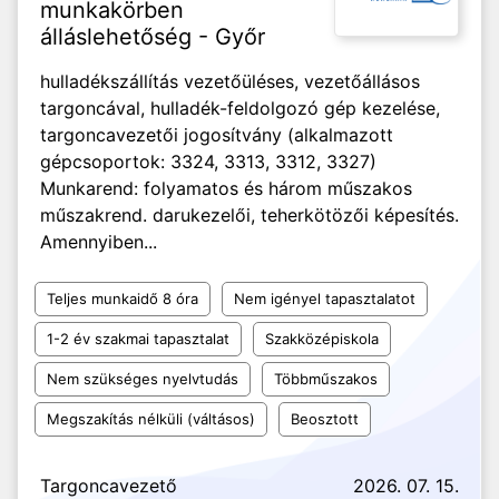
munkakörben
álláslehetőség - Győr
hulladékszállítás vezetőüléses, vezetőállásos
targoncával, hulladék-feldolgozó gép kezelése,
targoncavezetői jogosítvány (alkalmazott
gépcsoportok: 3324, 3313, 3312, 3327)
Munkarend: folyamatos és három műszakos
műszakrend. darukezelői, teherkötözői képesítés.
Amennyiben...
Teljes munkaidő 8 óra
Nem igényel tapasztalatot
1-2 év szakmai tapasztalat
Szakközépiskola
Nem szükséges nyelvtudás
Többműszakos
Megszakítás nélküli (váltásos)
Beosztott
Targoncavezető
2026. 07. 15.