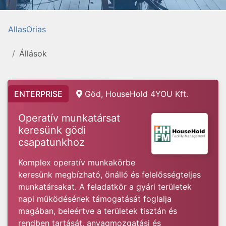
AllasOrias
Állások
ENTERPRISE
Göd, HouseHold 4YOU Kft.
Operatív munkatársat
keresünk gödi
csapatunkhoz
Komplex operatív munkakörbe
keresünk megbízható, önálló és felelősségteljes
munkatársakat. A feladatkör a gyári területek
napi működésének támogatását foglalja
magában, beleértve a területek tisztán és
rendben tartását, anyagmozgatási és