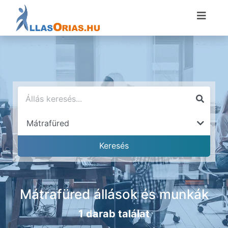
Mátrafüred állások és munkák
1 darab találat