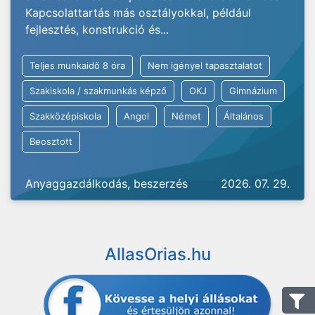
Kapcsolattartás más osztályokkal, például
fejlesztés, konstrukció és...
Teljes munkaidő 8 óra
Nem igényel tapasztalatot
Szakiskola / szakmunkás képző
OKJ
Gimnázium
Szakközépiskola
Angol
Német
Általános
Beosztott
Anyaggazdálkodás, beszerzés
2026. 07. 29.
AllasOrias.hu