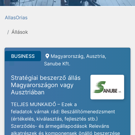
AllasOrias
Állások
BUSINESS
Magyarország, Ausztria,
Sanube Kft.
Stratégiai beszerző állás
Magyarországon vagy
Ausztriában
TELJES MUNKAIDŐ – Ezek a
feladatok várnak rád: Beszállítómenedzsment
(értékelés, kiválasztás, fejlesztés stb.)
Szerződés- és ármegállapodások Releváns
alkatrészek és komponensek önálló beszerzése