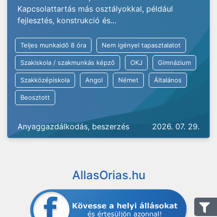
Kapcsolattartás más osztályokkal, például
fejlesztés, konstrukció és...
Teljes munkaidő 8 óra
Nem igényel tapasztalatot
Szakiskola / szakmunkás képző
OKJ
Gimnázium
Szakközépiskola
Angol
Német
Általános
Beosztott
Anyaggazdálkodás, beszerzés
2026. 07. 29.
AllasOrias.hu