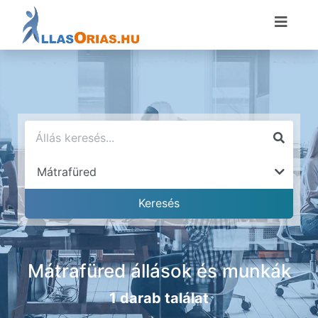
Mátrafüred állások és munkák
1 darab találat