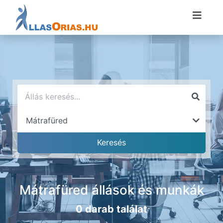
Mátrafüred állások és munkák
0 darab találat