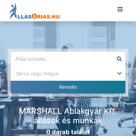
MARSHALL Ablakgyár Kft.
állások és munkák
0 darab találat