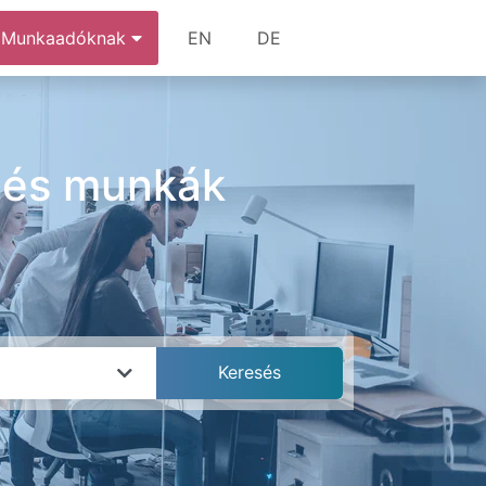
Munkaadóknak
EN
DE
 és munkák