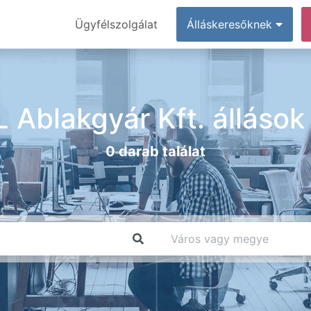
Ügyfélszolgálat
Álláskeresőknek
Ablakgyár Kft. állások
0 darab találat