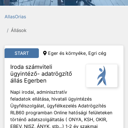
AllasOrias
Állások
START
Eger és környéke, Egri cég
Iroda számviteli
ügyintéző- adatrögzítő
állás Egerben
Napi irodai, adminisztratív
feladatok ellátása, hivatali ügyintézés
Ügyfélszolgálat, ügyfélkezelés Adatrögzítés
RLB60 programban Online hatósági felületeken
történő adatszolgáltatás ( ONYA, KSH, OKIR,
EBEV, NISZ, ÁNYK, stb...) 1-2 év szakmai