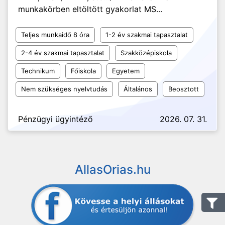
munkakörben eltöltött gyakorlat MS...
Teljes munkaidő 8 óra
1-2 év szakmai tapasztalat
2-4 év szakmai tapasztalat
Szakközépiskola
Technikum
Főiskola
Egyetem
Nem szükséges nyelvtudás
Általános
Beosztott
Pénzügyi ügyintéző
2026. 07. 31.
AllasOrias.hu