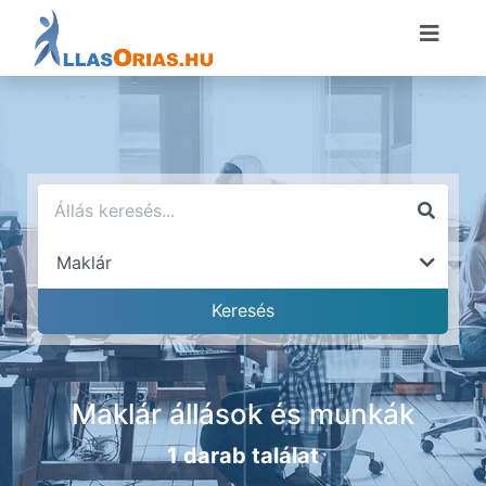
Maklár állások és munkák
1 darab találat