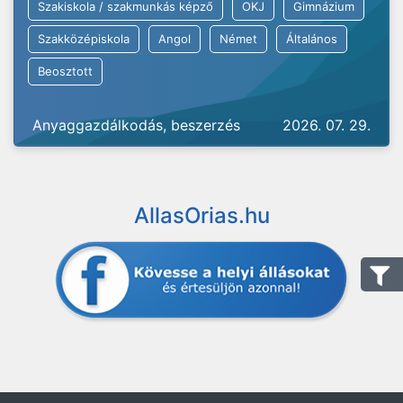
Szakiskola / szakmunkás képző
OKJ
Gimnázium
Szakközépiskola
Angol
Német
Általános
Beosztott
Anyaggazdálkodás, beszerzés
2026. 07. 29.
AllasOrias.hu