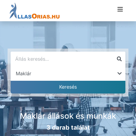
Maklár állások és munkák
3 darab találat