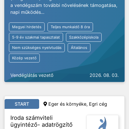
a vendégszám további növelésének támogatása,
napi működés...
Megyei hirdetés
Teljes munkaidő 8 óra
5-9 év szakmai tapasztalat
Szakközépiskola
Nem szükséges nyelvtudás
Általános
Közép vezető
Vendéglátás vezető
2026. 08. 03.
START
Eger és környéke, Egri cég
Iroda számviteli
ügyintéző- adatrögzítő