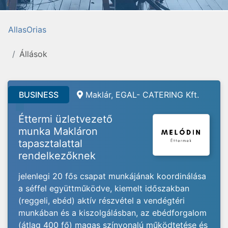
AllasOrias
Állások
BUSINESS
Maklár, EGAL- CATERING Kft.
Éttermi üzletvezető
munka Makláron
tapasztalattal
rendelkezőknek
jelenlegi 20 fős csapat munkájának koordinálása
a séffel együttműködve, kiemelt időszakban
(reggeli, ebéd) aktív részvétel a vendégtéri
munkában és a kiszolgálásban, az ebédforgalom
(átlag 400 fő) magas színvonalú működtetése és