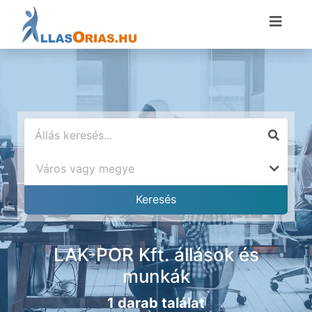
LAK-POR Kft. állások és
munkák
1 darab találat