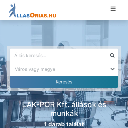
LAK-POR Kft. állások és
munkák
1 darab találat