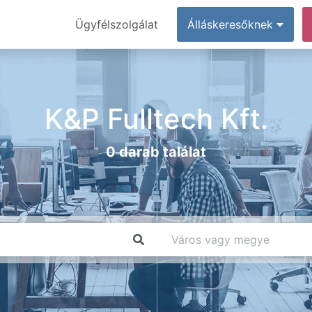
Ügyfélszolgálat
Álláskeresőknek
K&P Fulltech Kft.
0 darab találat