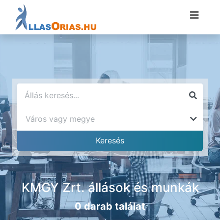
KMGY Zrt. állások és munkák
0 darab találat