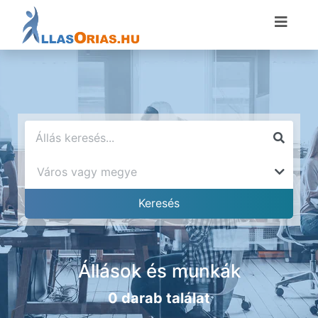
Állások és munkák
0 darab találat