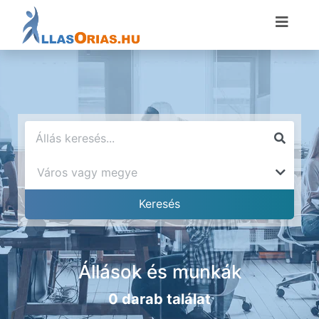
Állások és munkák
0 darab találat