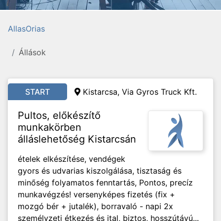
AllasOrias
Állások
START
Kistarcsa, Via Gyros Truck Kft.
Pultos, előkészítő
munkakörben
álláslehetőség Kistarcsán
ételek elkészítése, vendégek
gyors és udvarias kiszolgálása, tisztaság és
minőség folyamatos fenntartás, Pontos, precíz
munkavégzés! versenyképes fizetés (fix +
mozgó bér + jutalék), borravaló - napi 2x
személyzeti étkezés és ital, biztos, hosszútávú...