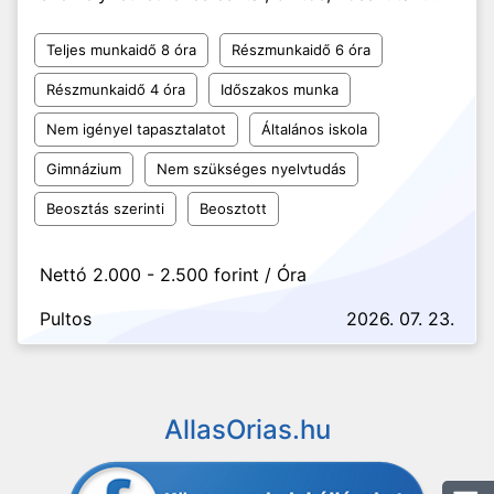
Teljes munkaidő 8 óra
Részmunkaidő 6 óra
Részmunkaidő 4 óra
Időszakos munka
Nem igényel tapasztalatot
Általános iskola
Gimnázium
Nem szükséges nyelvtudás
Beosztás szerinti
Beosztott
Nettó 2.000 - 2.500 forint / Óra
Pultos
2026. 07. 23.
AllasOrias.hu