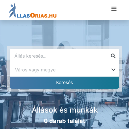
Állások és munkák
0 darab találat