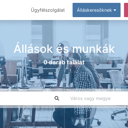
Ügyfélszolgálat
Álláskeresőknek
Állások és munkák
0 darab találat