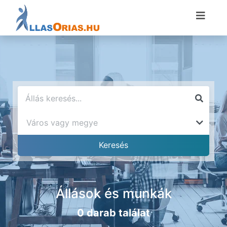
Állások és munkák
0 darab találat