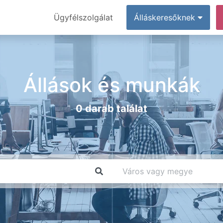
Ügyfélszolgálat
Álláskeresőknek
Állások és munkák
0 darab találat