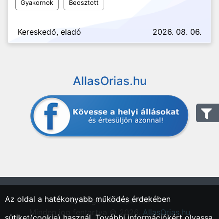
Gyakornok
Beosztott
Kereskedő, eladó
2026. 08. 06.
AllasOrias.hu
Az oldal a hatékonyabb működés érdekében
"Országos Állásportál."
Minden jog fentartva © 2026.
AllasOrias.hu
sütiket(cookie) használ. További információkért olvassa