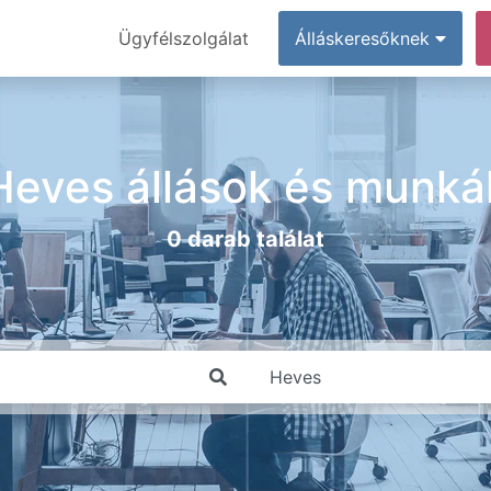
Ügyfélszolgálat
Álláskeresőknek
Heves állások és munká
0 darab találat