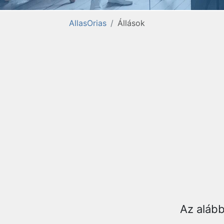
AllasOrias
Állások
Az aláb