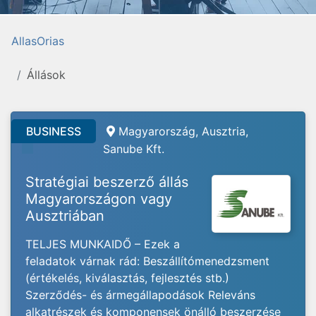
AllasOrias
Állások
BUSINESS
Magyarország, Ausztria,
Sanube Kft.
Stratégiai beszerző állás
Magyarországon vagy
Ausztriában
TELJES MUNKAIDŐ – Ezek a
feladatok várnak rád: Beszállítómenedzsment
(értékelés, kiválasztás, fejlesztés stb.)
Szerződés- és ármegállapodások Releváns
alkatrészek és komponensek önálló beszerzése