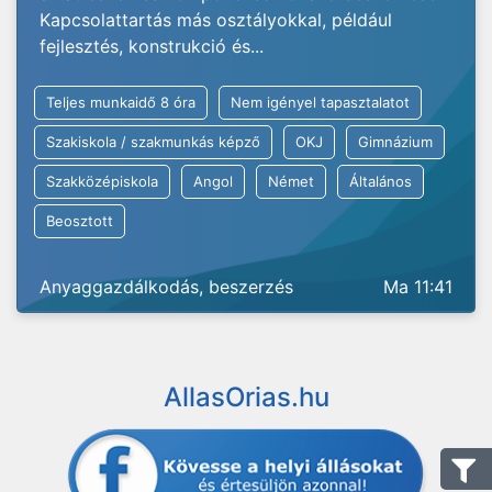
Kapcsolattartás más osztályokkal, például
fejlesztés, konstrukció és...
Teljes munkaidő 8 óra
Nem igényel tapasztalatot
Szakiskola / szakmunkás képző
OKJ
Gimnázium
Szakközépiskola
Angol
Német
Általános
Beosztott
Anyaggazdálkodás, beszerzés
Ma 11:41
AllasOrias.hu