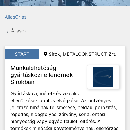
AllasOrias
Állások
START
Sirok, METALCONSTRUCT Zrt.
Munkalehetőség
gyártásközi ellenőrnek
Sirokban
Gyártásközi, méret- és vizuális
ellenőrzések pontos elvégzése. Az öntvények
jellemző hibáinak felismerése, például porozitás,
repedés, hidegfolyás, zárvány, sorja, öntési
hiányosság vagy egyéb felületi eltérés. A
termékek minőségi követelményeinek, ellenőrzési