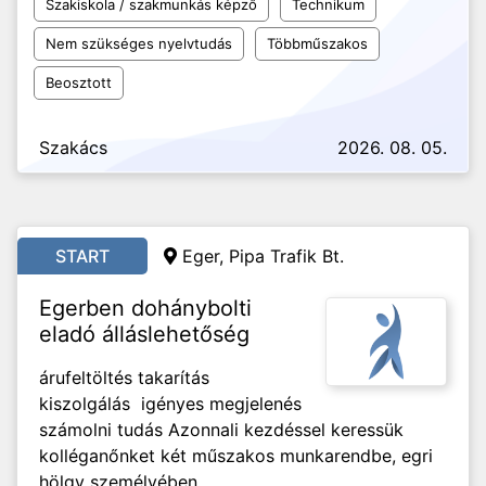
Szakiskola / szakmunkás képző
Technikum
Nem szükséges nyelvtudás
Többműszakos
Beosztott
Szakács
2026. 08. 05.
START
Eger, Pipa Trafik Bt.
Egerben dohánybolti
eladó álláslehetőség
árufeltöltés takarítás
kiszolgálás igényes megjelenés
számolni tudás Azonnali kezdéssel keressük
kolléganőnket két műszakos munkarendbe, egri
hölgy személyében.