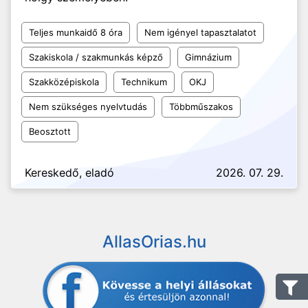
Teljes munkaidő 8 óra
Nem igényel tapasztalatot
Szakiskola / szakmunkás képző
Gimnázium
Szakközépiskola
Technikum
OKJ
Nem szükséges nyelvtudás
Többműszakos
Beosztott
Kereskedő, eladó
2026. 07. 29.
AllasOrias.hu