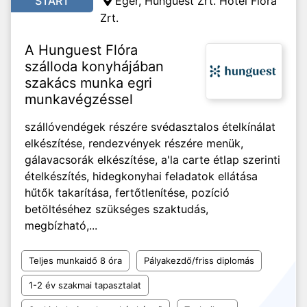
START
Eger, Hunguest Zrt. Hotel Flóra
Zrt.
A Hunguest Flóra
szálloda konyhájában
szakács munka egri
munkavégzéssel
szállóvendégek részére svédasztalos ételkínálat
elkészítése, rendezvények részére menük,
gálavacsorák elkészítése, a'la carte étlap szerinti
ételkészítés, hidegkonyhai feladatok ellátása
hűtők takarítása, fertőtlenítése, pozíció
betöltéséhez szükséges szaktudás,
megbízható,...
Teljes munkaidő 8 óra
Pályakezdő/friss diplomás
1-2 év szakmai tapasztalat