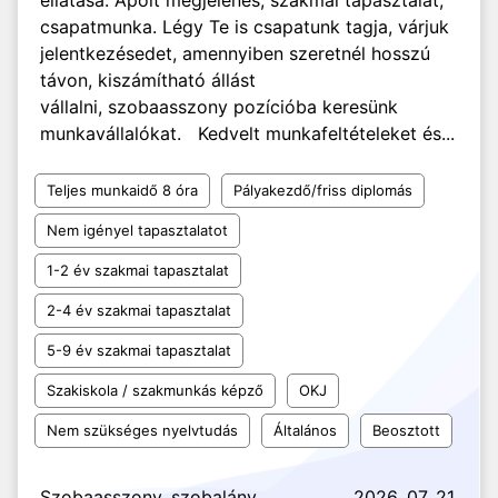
ellátása. Ápolt megjelenés, szakmai tapasztalat,
csapatmunka. Légy Te is csapatunk tagja, várjuk
jelentkezésedet, amennyiben szeretnél hosszú
távon, kiszámítható állást
vállalni, szobaasszony pozícióba keresünk
munkavállalókat. Kedvelt munkafeltételeket és...
Teljes munkaidő 8 óra
Pályakezdő/friss diplomás
Nem igényel tapasztalatot
1-2 év szakmai tapasztalat
2-4 év szakmai tapasztalat
5-9 év szakmai tapasztalat
Szakiskola / szakmunkás képző
OKJ
Nem szükséges nyelvtudás
Általános
Beosztott
Szobaasszony, szobalány
2026. 07. 21.