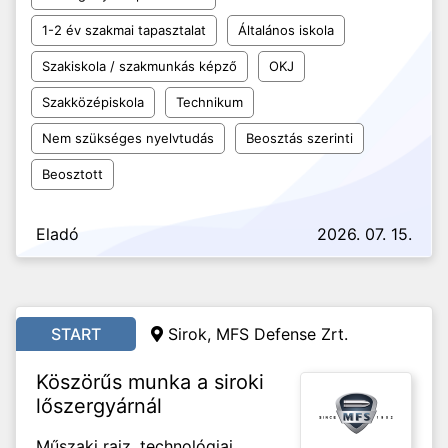
1-2 év szakmai tapasztalat
Általános iskola
Szakiskola / szakmunkás képző
OKJ
Szakközépiskola
Technikum
Nem szükséges nyelvtudás
Beosztás szerinti
Beosztott
Eladó
2026. 07. 15.
START
Sirok, MFS Defense Zrt.
Köszörűs munka a siroki
lőszergyárnál
Műszaki rajz, technológiai