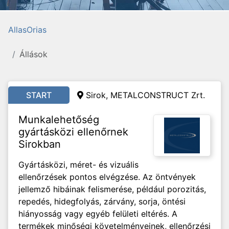
AllasOrias
Állások
START
Sirok, METALCONSTRUCT Zrt.
Munkalehetőség
gyártásközi ellenőrnek
Sirokban
Gyártásközi, méret- és vizuális
ellenőrzések pontos elvégzése. Az öntvények
jellemző hibáinak felismerése, például porozitás,
repedés, hidegfolyás, zárvány, sorja, öntési
hiányosság vagy egyéb felületi eltérés. A
termékek minőségi követelményeinek, ellenőrzési