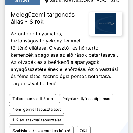
START
Sirok, METALCONSTRUCT Zrt.
Melegüzemi targoncás
állás - Sirok
Az öntöde folyamatos,
biztonságos folyékony fémmel
történő ellátása. Olvasztó- és hőntartó
kemencék adagolása az előírások betartásával.
Az olvadék és a beérkező alapanyagok
anyagösszetételének ellenőrzése. Az olvasztási
és fémellátási technológia pontos betartása.
Targoncával történő...
Teljes munkaidő 8 óra
Pályakezdő/friss diplomás
Nem igényel tapasztalatot
1-2 év szakmai tapasztalat
Szakiskola / szakmunkás képző
OKJ