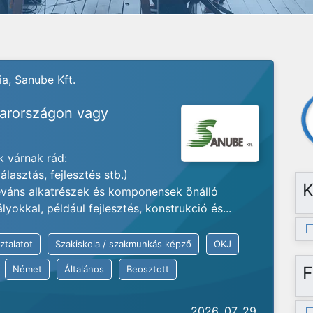
a, Sanube Kft.
yarországon vagy
 várnak rád:
lasztás, fejlesztés stb.)
K
váns alkatrészek és komponensek önálló
okkal, például fejlesztés, konstrukció és...
ztalatot
Szakiskola / szakmunkás képző
OKJ
F
Német
Általános
Beosztott
2026. 07. 29.