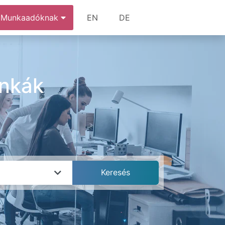
Munkaadóknak
EN
DE
unkák