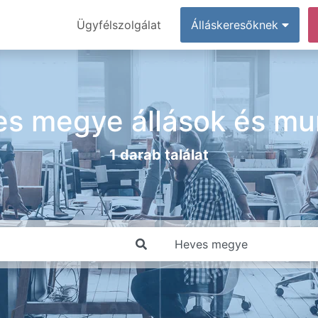
Ügyfélszolgálat
Álláskeresőknek
s megye állások és m
1 darab találat