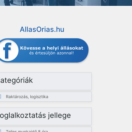
AllasOrias.hu
ategóriák
Raktározás, logisztika
oglalkoztatás jellege
Teljes munkaidő 8 óra