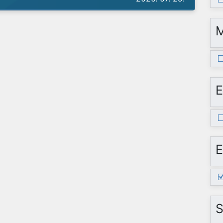
E
E
S