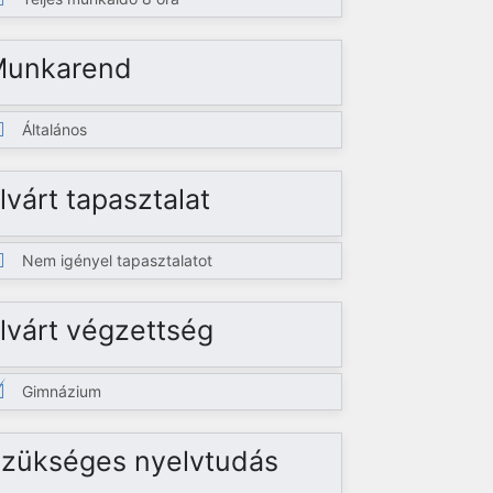
Munkarend
Általános
lvárt tapasztalat
Nem igényel tapasztalatot
lvárt végzettség
Gimnázium
zükséges nyelvtudás