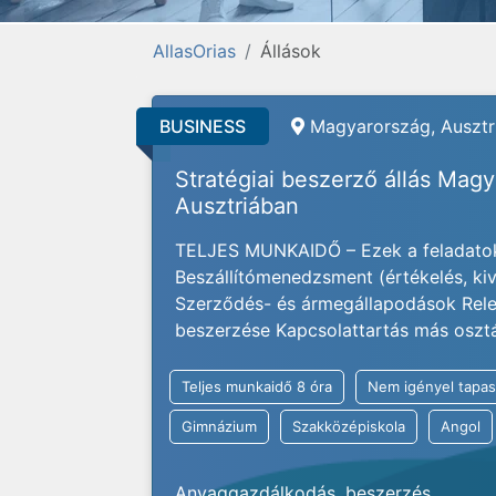
AllasOrias
Állások
BUSINESS
Magyarország, Ausztri
Stratégiai beszerző állás Mag
Ausztriában
TELJES MUNKAIDŐ – Ezek a feladatok
Beszállítómenedzsment (értékelés, kivá
Szerződés- és ármegállapodások Rele
beszerzése Kapcsolattartás más osztály
Teljes munkaidő 8 óra
Nem igényel tapas
Gimnázium
Szakközépiskola
Angol
Anyaggazdálkodás, beszerzés