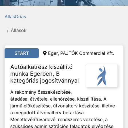
AllasOrias
Állások
START
Eger, PAJTÓK Commercial Kft.
Autóalkatrész kiszállító
munka Egerben, B
kategóriás jogosítvánnyal
A rakomány összekészítése,
átadása, átvétele, ellenőrzése, kiszállítása. A
jármű előkészítése, útvonalterv készítése, illetve
a megadott útvonalterv betartása.
Menetlevél/fuvarlevél rendszeres vezetése, a
szükséges adminisztrációs feladatok elvégzése.