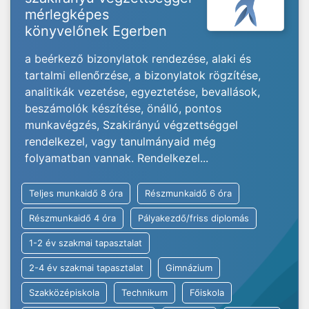
mérlegképes
könyvelőnek Egerben
a beérkező bizonylatok rendezése, alaki és
tartalmi ellenőrzése, a bizonylatok rögzítése,
analitikák vezetése, egyeztetése, bevallások,
beszámolók készítése, önálló, pontos
munkavégzés, Szakirányú végzettséggel
rendelkezel, vagy tanulmányaid még
folyamatban vannak. Rendelkezel...
Teljes munkaidő 8 óra
Részmunkaidő 6 óra
Részmunkaidő 4 óra
Pályakezdő/friss diplomás
1-2 év szakmai tapasztalat
2-4 év szakmai tapasztalat
Gimnázium
Szakközépiskola
Technikum
Főiskola