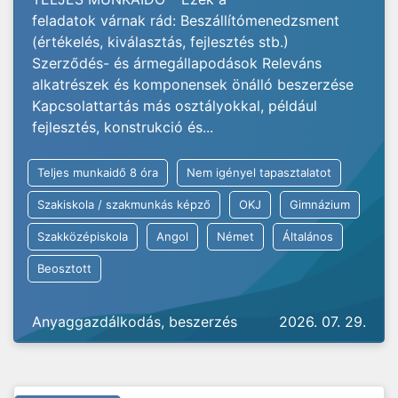
feladatok várnak rád: Beszállítómenedzsment
(értékelés, kiválasztás, fejlesztés stb.)
Szerződés- és ármegállapodások Releváns
alkatrészek és komponensek önálló beszerzése
Kapcsolattartás más osztályokkal, például
fejlesztés, konstrukció és...
Teljes munkaidő 8 óra
Nem igényel tapasztalatot
Szakiskola / szakmunkás képző
OKJ
Gimnázium
Szakközépiskola
Angol
Német
Általános
Beosztott
Anyaggazdálkodás, beszerzés
2026. 07. 29.