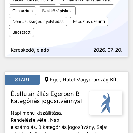
Teljes munkaidő 8 óra
1-2 év szakmai tapasztalat
Gimnázium
Szakközépiskola
Nem szükséges nyelvtudás
Beosztás szerinti
Beosztott
Kereskedő, eladó
2026. 07. 20.
START
Eger, Hotel Magyarország Kft.
Ételfutár állás Egerben B
kategóriás jogosítvánnyal
Napi menü kiszállítása.
Rendelésfelvétel. Napi
elszámolás. B kategóriás jogosítvány, Saját