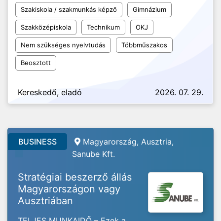
Szakiskola / szakmunkás képző
Gimnázium
Szakközépiskola
Technikum
OKJ
Nem szükséges nyelvtudás
Többműszakos
Beosztott
Kereskedő, eladó
2026. 07. 29.
BUSINESS
Magyarország, Ausztria,
Sanube Kft.
Stratégiai beszerző állás
Magyarországon vagy
Ausztriában
TELJES MUNKAIDŐ – Ezek a