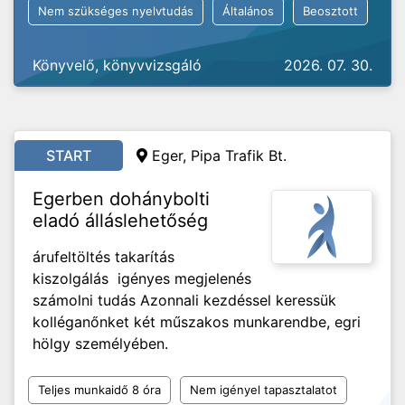
Nem szükséges nyelvtudás
Általános
Beosztott
Könyvelő, könyvvizsgáló
2026. 07. 30.
START
Eger, Pipa Trafik Bt.
Egerben dohánybolti
eladó álláslehetőség
árufeltöltés takarítás
kiszolgálás igényes megjelenés
számolni tudás Azonnali kezdéssel keressük
kolléganőnket két műszakos munkarendbe, egri
hölgy személyében.
Teljes munkaidő 8 óra
Nem igényel tapasztalatot