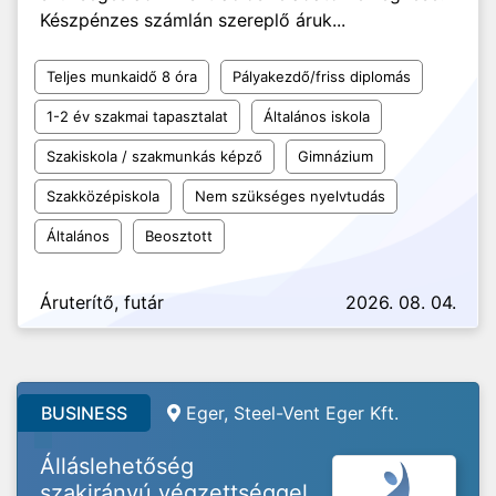
Készpénzes számlán szereplő áruk...
Teljes munkaidő 8 óra
Pályakezdő/friss diplomás
1-2 év szakmai tapasztalat
Általános iskola
Szakiskola / szakmunkás képző
Gimnázium
Szakközépiskola
Nem szükséges nyelvtudás
Általános
Beosztott
Áruterítő, futár
2026. 08. 04.
BUSINESS
Eger, Steel-Vent Eger Kft.
Álláslehetőség
szakirányú végzettséggel