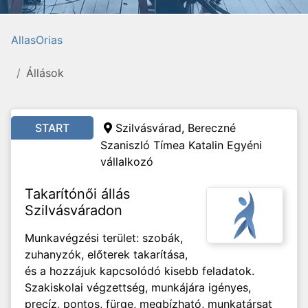
AllasOrias
Állások
START
Szilvásvárad, Bereczné
Szaniszló Tímea Katalin Egyéni
vállalkozó
Takarítónői állás
Szilvásváradon
Munkavégzési terület: szobák,
zuhanyzók, előterek takarítása,
és a hozzájuk kapcsolódó kisebb feladatok.
Szakiskolai végzettség, munkájára igényes,
precíz, pontos, fürge, megbízható, munkatársat