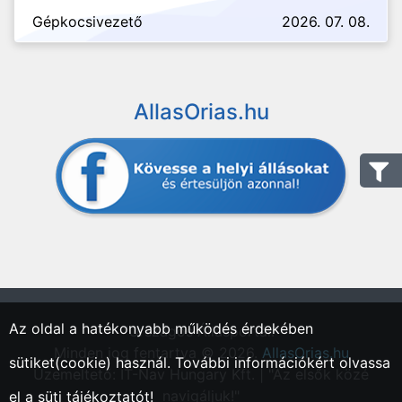
Gépkocsivezető
2026. 07. 08.
AllasOrias.hu
Az oldal a hatékonyabb működés érdekében
"Országos Állásportál."
Minden jog fentartva © 2026.
AllasOrias.hu
sütiket(cookie) használ. További információkért olvassa
Üzemeltető: IT-Nav Hungary Kft. | "Az elsők közé
navigáljuk!"
el a
süti tájékoztatót!