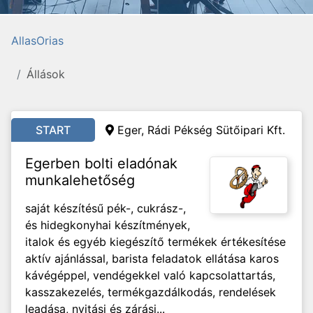
AllasOrias
Állások
START
Eger, Rádi Pékség Sütőipari Kft.
Egerben bolti eladónak
munkalehetőség
saját készítésű pék-, cukrász-,
és hidegkonyhai készítmények,
italok és egyéb kiegészítő termékek értékesítése
aktív ajánlással, barista feladatok ellátása karos
kávégéppel, vendégekkel való kapcsolattartás,
kasszakezelés, termékgazdálkodás, rendelések
leadása, nyitási és zárási...