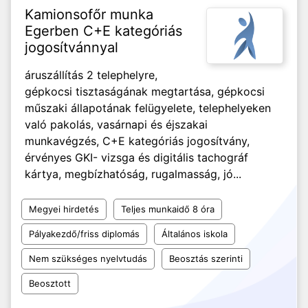
Kamionsofőr munka
Egerben C+E kategóriás
jogosítvánnyal
áruszállítás 2 telephelyre,
gépkocsi tisztaságának megtartása, gépkocsi
műszaki állapotának felügyelete, telephelyeken
való pakolás, vasárnapi és éjszakai
munkavégzés, C+E kategóriás jogosítvány,
érvényes GKI- vizsga és digitális tachográf
kártya, megbízhatóság, rugalmasság, jó...
Megyei hirdetés
Teljes munkaidő 8 óra
Pályakezdő/friss diplomás
Általános iskola
Nem szükséges nyelvtudás
Beosztás szerinti
Beosztott