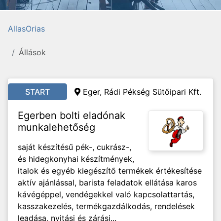
AllasOrias
Állások
START
Eger, Rádi Pékség Sütőipari Kft.
Egerben bolti eladónak
munkalehetőség
saját készítésű pék-, cukrász-,
és hidegkonyhai készítmények,
italok és egyéb kiegészítő termékek értékesítése
aktív ajánlással, barista feladatok ellátása karos
kávégéppel, vendégekkel való kapcsolattartás,
kasszakezelés, termékgazdálkodás, rendelések
leadása, nyitási és zárási...