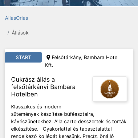
AllasOrias
Állások
START
Felsőtárkány, Bambara Hotel
Kft.
Cukrász állás a
felsőtárkányi Bambara
Hotelben
Klasszikus és modern
sütemények készítése büféasztalra,
kávészünetekhez. A'la carte desszertek és torták
elkészítése. Gyakorlattal és tapasztalattal
rendelkező kollégát keresünk. Precíz, önálló