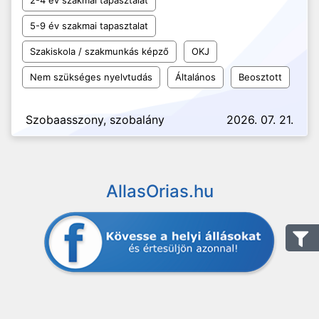
2-4 év szakmai tapasztalat
5-9 év szakmai tapasztalat
Szakiskola / szakmunkás képző
OKJ
Nem szükséges nyelvtudás
Általános
Beosztott
Szobaasszony, szobalány
2026. 07. 21.
AllasOrias.hu