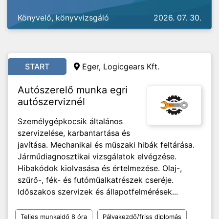
Könyvelő, könyvvizsgáló
2026. 07. 30.
START
Eger, Logicgears Kft.
Autószerelő munka egri
autószerviznél
Személygépkocsik általános
szervizelése, karbantartása és
javítása. Mechanikai és műszaki hibák feltárása.
Járműdiagnosztikai vizsgálatok elvégzése.
Hibakódok kiolvasása és értelmezése. Olaj-,
szűrő-, fék- és futóműalkatrészek cseréje.
Időszakos szervizek és állapotfelmérések...
Teljes munkaidő 8 óra
Pályakezdő/friss diplomás