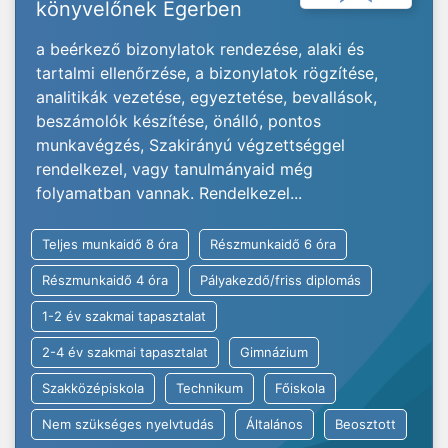
könyvelőnek Egerben
a beérkező bizonylatok rendezése, alaki és
tartalmi ellenőrzése, a bizonylatok rögzítése,
analitikák vezetése, egyeztetése, bevallások,
beszámolók készítése, önálló, pontos
munkavégzés, Szakirányú végzettséggel
rendelkezel, vagy tanulmányaid még
folyamatban vannak. Rendelkezel...
Teljes munkaidő 8 óra
Részmunkaidő 6 óra
Részmunkaidő 4 óra
Pályakezdő/friss diplomás
1-2 év szakmai tapasztalat
2-4 év szakmai tapasztalat
Gimnázium
Szakközépiskola
Technikum
Főiskola
Nem szükséges nyelvtudás
Általános
Beosztott