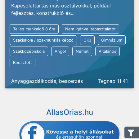
Kapcsolattartás más osztályokkal, például
fejlesztés, konstrukció és...
Teljes munkaidő 8 óra
Nem igényel tapasztalatot
Szakiskola / szakmunkás képző
OKJ
Gimnázium
Szakközépiskola
Angol
Német
Általános
Beosztott
Anyaggazdálkodás, beszerzés
Tegnap 11:41
AllasOrias.hu