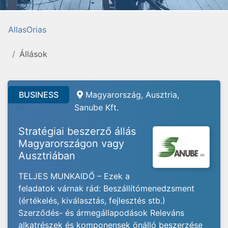
AllasOrias
Állások
BUSINESS
Magyarország, Ausztria,
Sanube Kft.
Stratégiai beszerző állás
Magyarországon vagy
Ausztriában
TELJES MUNKAIDŐ – Ezek a
feladatok várnak rád: Beszállítómenedzsment
(értékelés, kiválasztás, fejlesztés stb.)
Szerződés- és ármegállapodások Releváns
alkatrészek és komponensek önálló beszerzése