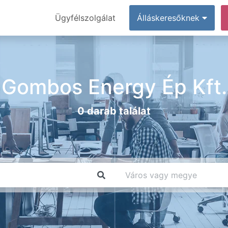
Ügyfélszolgálat
Álláskeresőknek
Gombos Energy Ép Kft.
0 darab találat