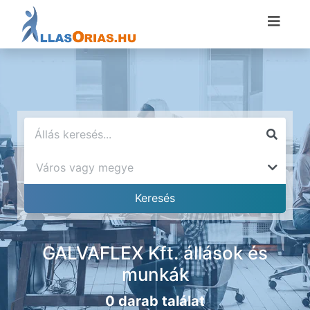
GALVAFLEX Kft. állások és
munkák
0 darab találat