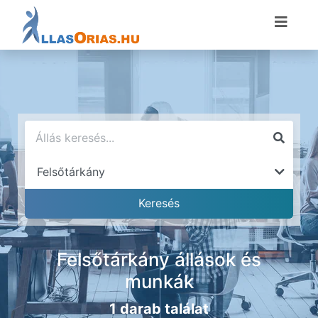
Felsőtárkány állások és
munkák
1 darab találat