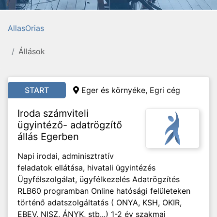
AllasOrias
Állások
START
Eger és környéke, Egri cég
Iroda számviteli
ügyintéző- adatrögzítő
állás Egerben
Napi irodai, adminisztratív
feladatok ellátása, hivatali ügyintézés
Ügyfélszolgálat, ügyfélkezelés Adatrögzítés
RLB60 programban Online hatósági felületeken
történő adatszolgáltatás ( ONYA, KSH, OKIR,
EBEV, NISZ, ÁNYK, stb...) 1-2 év szakmai