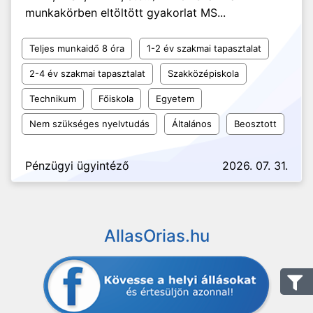
munkakörben eltöltött gyakorlat MS...
Teljes munkaidő 8 óra
1-2 év szakmai tapasztalat
2-4 év szakmai tapasztalat
Szakközépiskola
Technikum
Főiskola
Egyetem
Nem szükséges nyelvtudás
Általános
Beosztott
Pénzügyi ügyintéző
2026. 07. 31.
AllasOrias.hu