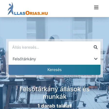
Felsőtárkány állások és
munkák
1 darab találat