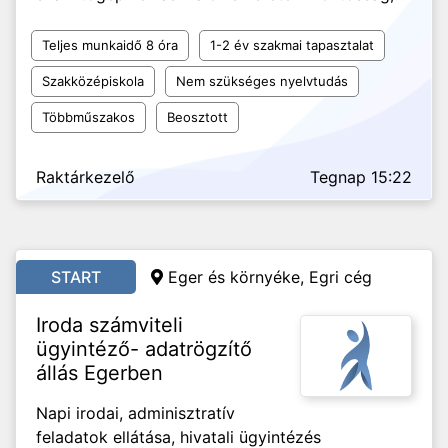
Teljes munkaidő 8 óra
1-2 év szakmai tapasztalat
Szakközépiskola
Nem szükséges nyelvtudás
Többműszakos
Beosztott
Raktárkezelő
Tegnap 15:22
START
Eger és környéke, Egri cég
Iroda számviteli
ügyintéző- adatrögzítő
állás Egerben
Napi irodai, adminisztratív
feladatok ellátása, hivatali ügyintézés