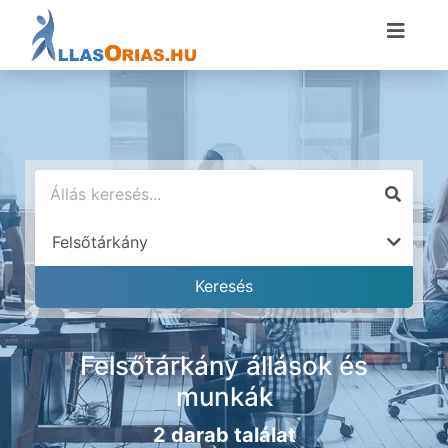
Felsőtárkány állások és
munkák
2 darab találat