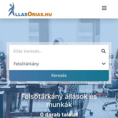
Felsőtárkány állások és
munkák
0 darab találat