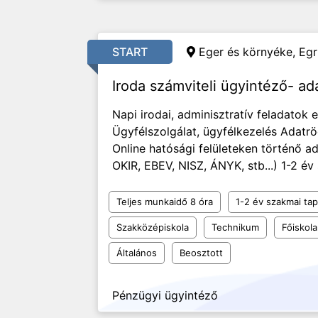
START
Eger és környéke, Egr
Iroda számviteli ügyintéző- ad
Napi irodai, adminisztratív feladatok e
Ügyfélszolgálat, ügyfélkezelés Adat
Online hatósági felületeken történő a
OKIR, EBEV, NISZ, ÁNYK, stb...) 1-2 é
Teljes munkaidő 8 óra
1-2 év szakmai tap
Szakközépiskola
Technikum
Főiskola
Általános
Beosztott
Pénzügyi ügyintéző