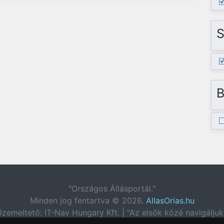
S
B
"Országos Állásportál."
Minden jog fentartva © 2026.
AllasOrias.hu
zemeltető: IT-Nav Hungary Kft. | "Az elsők közé navigáljuk