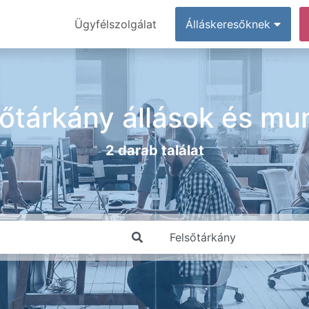
Ügyfélszolgálat
Álláskeresőknek
sőtárkány állások és mu
2 darab találat