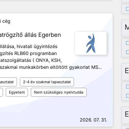
i cég
atrögzítő állás Egerben
llátása, hivatali ügyintézés
rögzítés RLB60 programban
datszolgáltatás ( ONYA, KSH,
v szakmai munkakörben eltöltött gyakorlat MS...
E
asztalat
2-4 év szakmai tapasztalat
Egyetem
Nem szükséges nyelvtudás
E
2026. 07. 31.