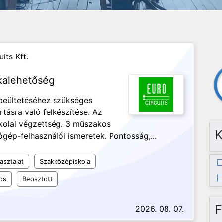
its Kft.
kalehetőség
 beültetéséhez szükséges
tásra való felkészítése. Az
kolai végzettség. 3 műszakos
K
gép-felhasználói ismeretek. Pontosság,...
asztalat
Szakközépiskola
os
Beosztott
F
2026. 08. 07.