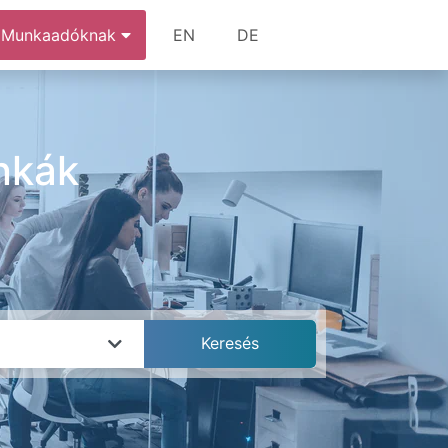
Munkaadóknak
EN
DE
nkák