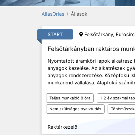
AllasOrias
Állások
START
Felsőtárkány, Eurocircu
Felsőtárkányban raktáros mun
Nyomtatott áramköri lapok alkatrész
anyagok kezelése. Az alkatrészek gyár
anyagok rendszerezése. Középfokú is
munkarend vállalása. Alapfokú számító
Teljes munkaidő 8 óra
1-2 év szakmai tap
Nem szükséges nyelvtudás
Többműszak
Raktárkezelő