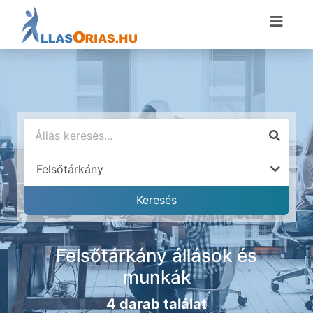
Felsőtárkány állások és
munkák
4 darab találat