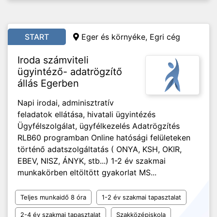
START
Eger és környéke, Egri cég
Iroda számviteli
ügyintéző- adatrögzítő
állás Egerben
Napi irodai, adminisztratív
feladatok ellátása, hivatali ügyintézés
Ügyfélszolgálat, ügyfélkezelés Adatrögzítés
RLB60 programban Online hatósági felületeken
történő adatszolgáltatás ( ONYA, KSH, OKIR,
EBEV, NISZ, ÁNYK, stb...) 1-2 év szakmai
munkakörben eltöltött gyakorlat MS...
Teljes munkaidő 8 óra
1-2 év szakmai tapasztalat
2-4 év szakmai tapasztalat
Szakközépiskola