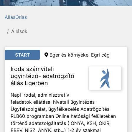
AllasOrias
Állások
START
Eger és környéke, Egri cég
Iroda számviteli
ügyintéző- adatrögzítő
állás Egerben
Napi irodai, adminisztratív
feladatok ellátása, hivatali ügyintézés
Ügyfélszolgálat, ügyfélkezelés Adatrögzítés
RLB60 programban Online hatósági felületeken
történő adatszolgáltatás ( ONYA, KSH, OKIR,
EBEV, NISZ, ÁNYK, stb...) 1-2 év szakmai