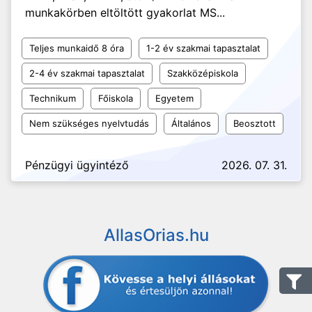
munkakörben eltöltött gyakorlat MS...
Teljes munkaidő 8 óra
1-2 év szakmai tapasztalat
2-4 év szakmai tapasztalat
Szakközépiskola
Technikum
Főiskola
Egyetem
Nem szükséges nyelvtudás
Általános
Beosztott
Pénzügyi ügyintéző
2026. 07. 31.
AllasOrias.hu