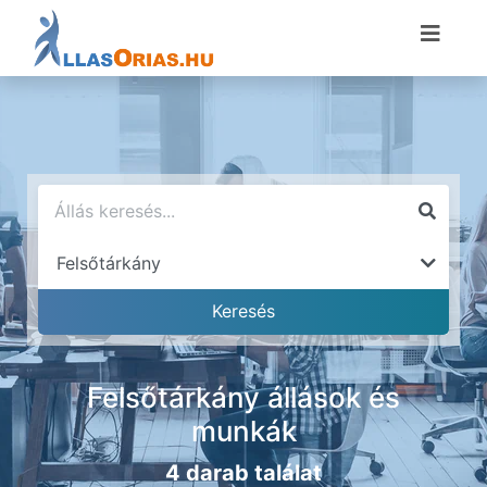
Felsőtárkány állások és
munkák
4 darab találat