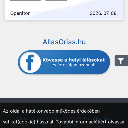
Operátor
2026. 07. 08.
AllasOrias.hu
Az oldal a hatékonyabb működés érdekében
"Országos Állásportál."
Minden jog fentartva © 2026.
AllasOrias.hu
sütiket(cookie) használ. További információkért olvassa
Üzemeltető: IT-Nav Hungary Kft. | "Az elsők közé