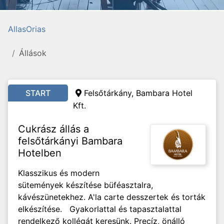
AllasOrias
Állások
START
Felsőtárkány, Bambara Hotel
Kft.
Cukrász állás a
felsőtárkányi Bambara
Hotelben
Klasszikus és modern
sütemények készítése büféasztalra,
kávészünetekhez. A'la carte desszertek és torták
elkészítése. Gyakorlattal és tapasztalattal
rendelkező kollégát keresünk. Precíz, önálló