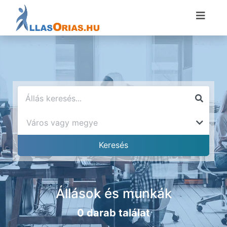
Állások és munkák
0 darab találat