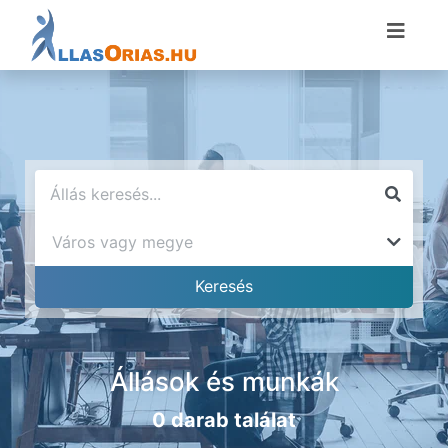
Állások és munkák
0 darab találat