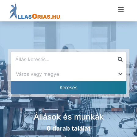
Állások és munkák
0 darab találat