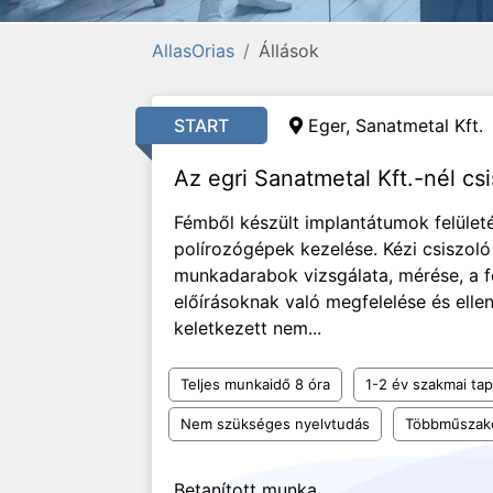
AllasOrias
Állások
START
Eger, Sanatmetal Kft.
Az egri Sanatmetal Kft.-nél csi
Fémből készült implantátumok felületé
polírozógépek kezelése. Kézi csiszol
munkadarabok vizsgálata, mérése, a f
előírásoknak való megfelelése és elle
keletkezett nem...
Teljes munkaidő 8 óra
1-2 év szakmai tap
Nem szükséges nyelvtudás
Többműszak
Betanított munka