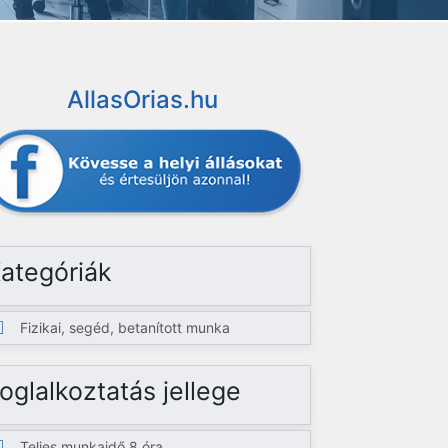
AllasOrias.hu
ategóriák
Fizikai, segéd, betanított munka
oglalkoztatás jellege
Teljes munkaidő 8 óra