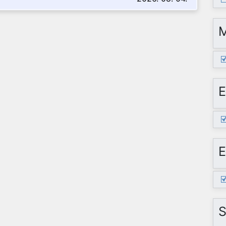
E
E
S