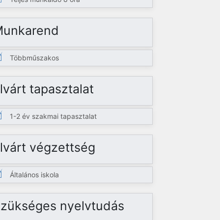
Munkarend
Többműszakos
lvárt tapasztalat
1-2 év szakmai tapasztalat
lvárt végzettség
Általános iskola
zükséges nyelvtudás