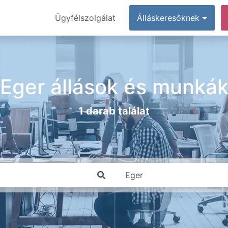
Ügyfélszolgálat
Álláskeresőknek
Eger állások és munká
1 darab találat