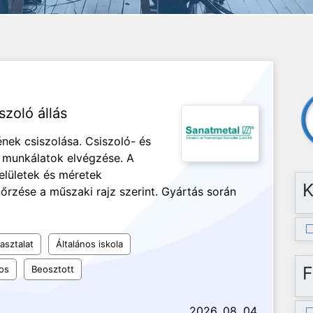
szoló állás
nek csiszolása. Csiszoló- és
ó munkálatok elvégzése. A
elületek és méretek
K
nőrzése a műszaki rajz szerint. Gyártás során
asztalat
Általános iskola
F
os
Beosztott
2026. 08. 04.