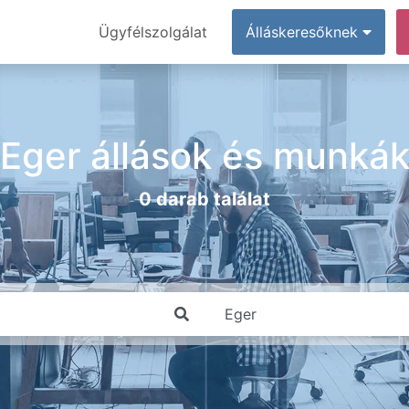
Ügyfélszolgálat
Álláskeresőknek
Eger állások és munká
0 darab találat