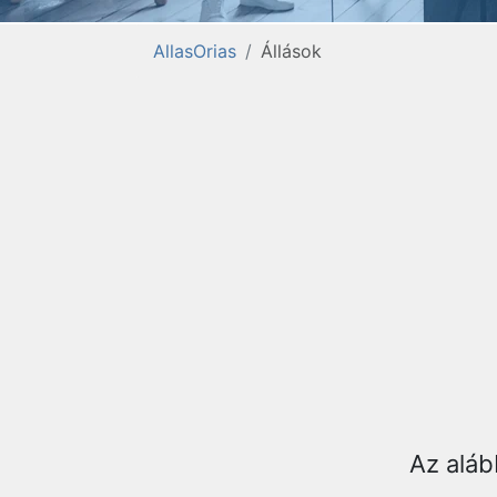
AllasOrias
Állások
Az aláb