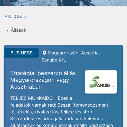
AllasOrias
Állások
BUSINESS
Magyarország, Ausztria,
Sanube Kft.
Stratégiai beszerző állás
Magyarországon vagy
Ausztriában
TELJES MUNKAIDŐ – Ezek a
feladatok várnak rád: Beszállítómenedzsment
(értékelés, kiválasztás, fejlesztés stb.)
Szerződés- és ármegállapodások Releváns
alkatrészek és komponensek önálló beszerzése