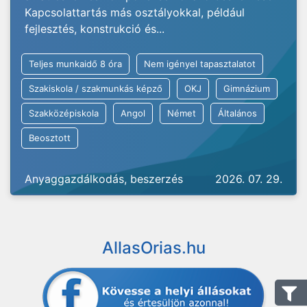
Kapcsolattartás más osztályokkal, például
fejlesztés, konstrukció és...
Teljes munkaidő 8 óra
Nem igényel tapasztalatot
Szakiskola / szakmunkás képző
OKJ
Gimnázium
Szakközépiskola
Angol
Német
Általános
Beosztott
Anyaggazdálkodás, beszerzés
2026. 07. 29.
AllasOrias.hu