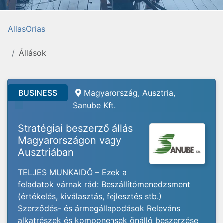
AllasOrias
Állások
BUSINESS
Magyarország, Ausztria,
Sanube Kft.
Stratégiai beszerző állás
Magyarországon vagy
Ausztriában
TELJES MUNKAIDŐ – Ezek a
feladatok várnak rád: Beszállítómenedzsment
(értékelés, kiválasztás, fejlesztés stb.)
Szerződés- és ármegállapodások Releváns
alkatrészek és komponensek önálló beszerzése