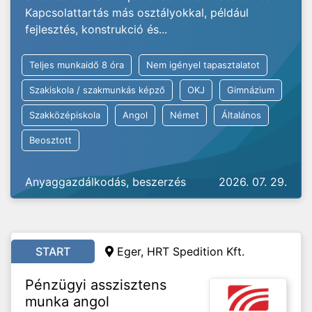
Kapcsolattartás más osztályokkal, például
fejlesztés, konstrukció és...
Teljes munkaidő 8 óra
Nem igényel tapasztalatot
Szakiskola / szakmunkás képző
OKJ
Gimnázium
Szakközépiskola
Angol
Német
Általános
Beosztott
Anyaggazdálkodás, beszerzés
2026. 07. 29.
START
Eger, HRT Spedition Kft.
Pénzügyi asszisztens
munka angol