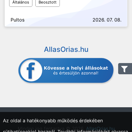
Általános
Beosztott
Pultos
2026. 07. 08.
AllasOrias.hu
Az oldal a hatékonyabb működés érdekében
"Országos Állásportál."
Minden jog fentartva © 2026.
AllasOrias.hu
sütiket(cookie) használ. További információkért olvassa