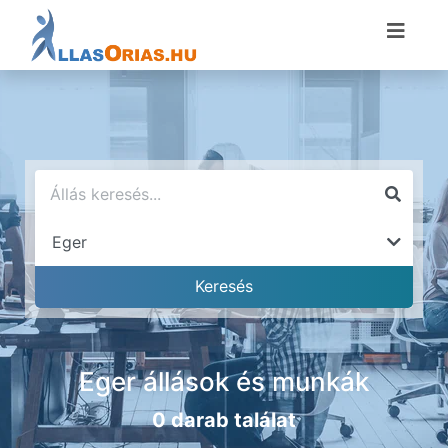
Eger állások és munkák
0 darab találat